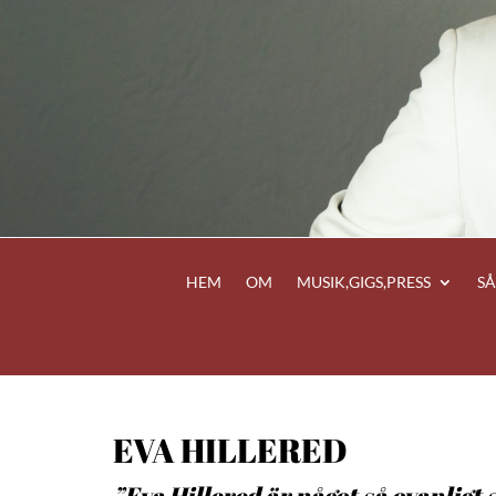
HEM
OM
MUSIK,GIGS,PRESS
S
EVA HILLERED
”Eva Hillered är något så ovanligt