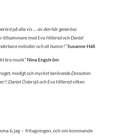
 berörd på alla vis … av den här generösa
mmar tillsammans med Eva Hillered och Daniel
underbara melodier och all humor!”
Susanne Häll
ukt bra musik”
Nina Engström
 moget, modigt och mycket berörande.Dessutom
r!! Daniel Östersjö och Eva Hillered vilken
amma & jag – fritagningen, och om kommande