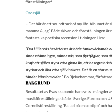
föreställningar!
Orossjäl
– Det här är ett soundtrack of my life. Albumet är
mamma & jag”. Både skivan och föreställningen är r
fantastsika poetiska recension i tidningen Lira:
”Eva Hillereds berättelser är både tankeväckande o
sinnesstämningar, minnesvis, som flyttfåglar, som åt
kraft att själva styra våra givna liv, att besegra bris
styrkor och öka våra självinsikter. Det är en stor 
tänder känslors eldar.”
Bo Bjelvehammar, författare 
BAKGRUND
Resultatet av Evas skapande har synts i mängder 
musikföreställningar, både i Sverige, Europa och 
Cornelisföreställning ”Ballad på en soptipp” och h