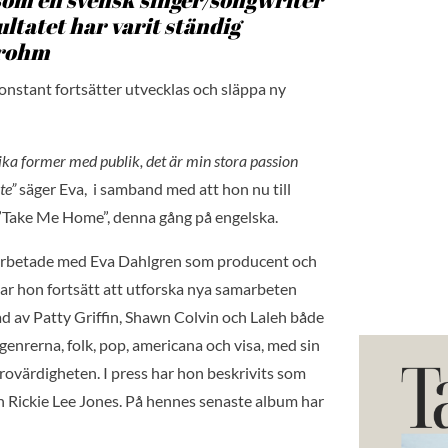
ultatet har varit ständig
Frohm
nstant fortsätter utvecklas och släppa ny
 olika former med publik, det är min stora passion
te”
säger Eva, i samband med att hon nu till
 ”Take Me Home”, denna gång på engelska.
amarbetade med Eva Dahlgren som producent och
r hon fortsätt att utforska nya samarbeten
rad av Patty Griffin, Shawn Colvin och Laleh både
genrerna, folk, pop, americana och visa, med sin
trovärdigheten. I press har hon beskrivits som
 Rickie Lee Jones. På hennes senaste album har