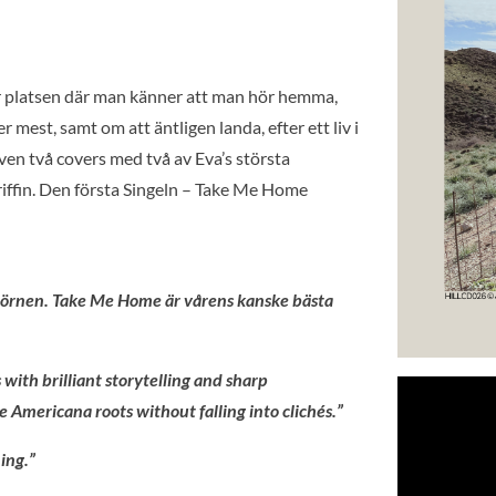
r platsen där man känner att man hör hemma,
est, samt om att äntligen landa, efter ett liv i
en två covers med två av Eva’s största
riffin. Den första Singeln – Take Me Home
 örnen. Take Me Home är vårens kanske bästa
with brilliant storytelling and sharp
Americana roots without falling into clichés.”
ing.”