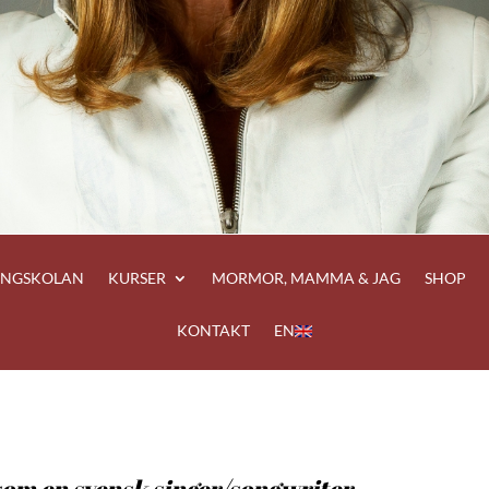
ÅNGSKOLAN
KURSER
MORMOR, MAMMA & JAG
SHOP
KONTAKT
EN
 som en svensk singer/songwriter