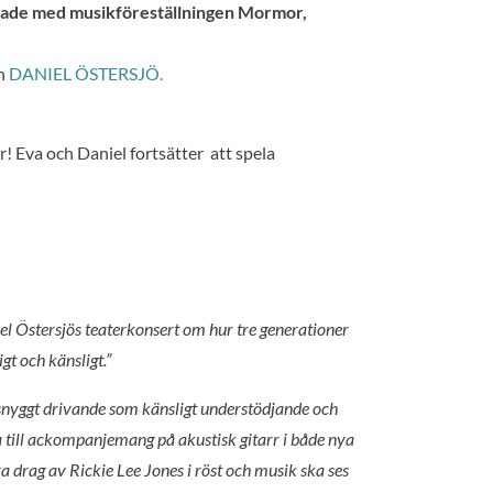
érade med musikföreställningen Mormor,
en
DANIEL ÖSTERSJÖ.
r! Eva och Daniel fortsätter att spela
el Östersjös teaterkonsert om hur tre generationer
gt och känsligt.”
 snyggt drivande som känsligt understödjande och
 till ackompanjemang på akustisk gitarr i både nya
ra drag av Rickie Lee Jones i röst och musik ska ses