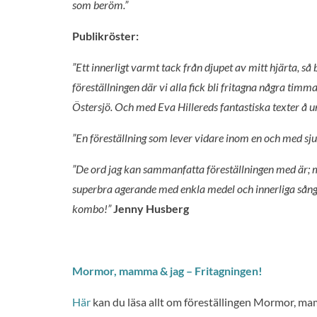
som beröm.”
Publikröster:
”Ett innerligt varmt tack från djupet av mitt hjärta, så
föreställningen där vi alla fick bli fritagna några ti
Östersjö. Och med Eva Hillereds fantastiska texter å 
”En föreställning som lever vidare inom en och med sj
”De ord jag kan sammanfatta föreställningen med är;
superbra agerande med enkla medel och innerliga sånge
kombo!”
Jenny Husberg
Mormor, mamma & jag – Fritagningen!
Här
kan du läsa allt om föreställingen Mormor, m