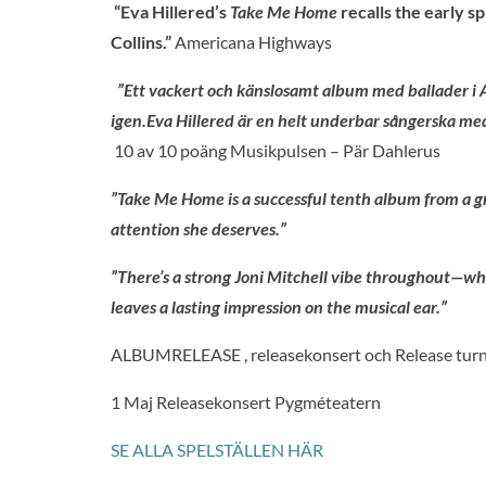
“Eva Hillered’s
Take Me Home
recalls the early sp
Collins.”
Americana Highways
”Ett vackert och känslosamt album med ballader i A
igen.Eva Hillered är en helt underbar sångerska me
10 av 10 poäng Musikpulsen – Pär Dahlerus
”Take Me Home is a successful tenth album from a g
attention she deserves.”
”There’s a strong Joni Mitchell vibe throughout—wh
leaves a lasting impression on the musical ear.”
ALBUMRELEASE , releasekonsert och Release tur
1 Maj Releasekonsert Pygméteatern
SE ALLA SPELSTÄLLEN HÄR