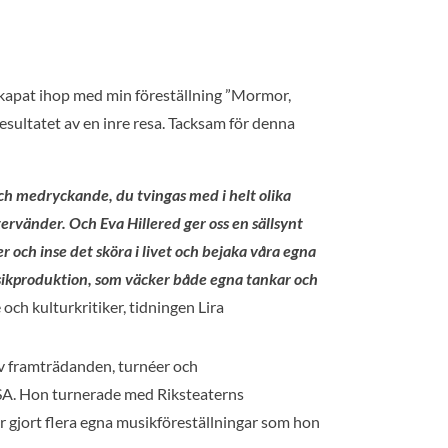
 skapat ihop med min föreställning ”Mormor,
esultatet av en inre resa. Tacksam för denna
ch medryckande, du tvingas med i helt olika
ervänder. Och Eva Hillered ger oss en sällsynt
ter och inse det sköra i livet och bejaka våra egna
musikproduktion, som väcker både egna tankar och
och kulturkritiker, tidningen Lira
av framträdanden, turnéer och
USA. Hon turnerade med Riksteaterns
ar gjort flera egna musikföreställningar som hon