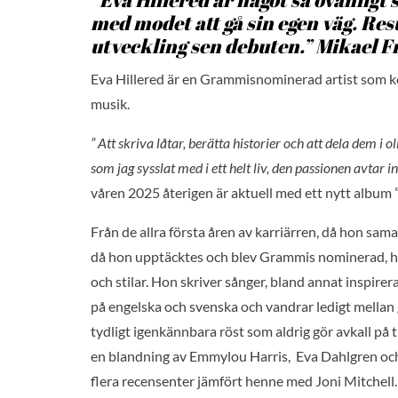
med modet att gå sin egen väg. Res
utveckling sen debuten.” Mikael 
Eva Hillered är en Grammisnominerad artist som ko
musik.
” Att skriva låtar, berätta historier och att dela dem i
som jag sysslat med i ett helt liv, den passionen avtar in
våren 2025 återigen är aktuell med ett nytt album
Från de allra första åren av karriärren, då hon s
då hon upptäcktes och blev Grammis nominerad, ha
och stilar. Hon skriver sånger, bland annat inspire
på engelska och svenska och vandrar ledigt mellan 
tydligt igenkännbara röst som aldrig gör avkall på 
en blandning av Emmylou Harris, Eva Dahlgren och
flera recensenter jämfört henne med Joni Mitchell.