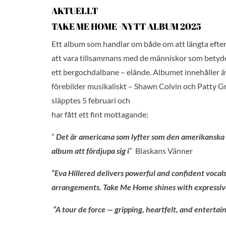
AKTUELLT
TAKE ME HOME -NYTT ALBUM 2025
Ett album som handlar om både om att längta efte
att vara tillsammans med de människor som betyder m
ett bergochdalbane – elände. Albumet innehåller äv
förebilder musikaliskt – Shawn Colvin och Patty G
släpptes 5 februari och
har fått ett fint mottagande:
”
Det är americana som lyfter som den amerikanska
album att fördjupa sig i
”
Blaskans Vänner
“Eva Hillered delivers powerful and confident vocals 
arrangements. Take Me Home shines with expressive 
“A tour de force — gripping, heartfelt, and entertain