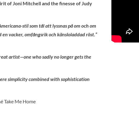
irit of Joni Mitchell and the finesse of Judy
mericana-stil som tål att lyssnas på om och om
d en vacker, omfångsrik och känsloladdad röst.”
reat artist—one who sadly no longer gets the
ere simplicity combined with sophistication
né Take Me Home