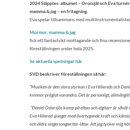
2024 Släpptes albumet – Orossjäl och Eva turn
mamma & jag – en fritagning.
Eva spelar tillsammans med multiinstrumentalist
Mormor, mamma & jag
fick ett fantastsikt mottagande och fina recensione
föreställningen under hela 2025.
Se aktuella spelningar här
SVD beskriver föreställningen så här:
”Musiken är den stora styrkan i Eva Hillereds och Dani
kvinnor präglat varandra. Det är personligt, allmängilti
”Daniel Östersjös komp på elbas och elgitarr är såväl
Eva Hillered sjunger med övertygande kraft och känsla
och äldre singersongwriter-låtar. Att jag tycker mig hö