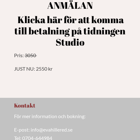
ANMÄLAN
Klicka här för att komma
till betalning på tidningen
Studio
Pris:
3050
JUST NU: 2550 kr
Kontakt
För mer information och bokning:
E-post: info@evahillered.se
Tel: 0704-644984