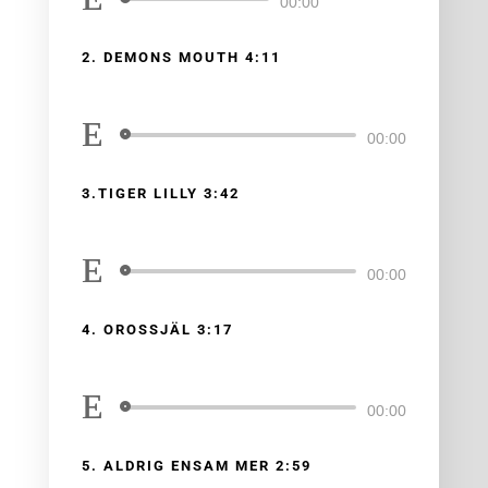
Ljudspelare
00:00
2. DEMONS MOUTH 4:11
med
Eva Hillered
|
Orossjäl
Ljudspelare
00:00
3.TIGER LILLY 3:42
med
Eva Hillered
|
Orossjäl
Ljudspelare
00:00
4. OROSSJÄL 3:17
med
Eva Hillered
|
Orossjäl
Ljudspelare
00:00
5. ALDRIG ENSAM MER 2:59