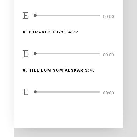
med
Eva Hillered
|
Orossjäl
Ljudspelare
00:00
6. STRANGE LIGHT 4:27
med
Eva Hillered
|
Orossjäl
Ljudspelare
00:00
8. TILL DOM SOM ÄLSKAR 3:48
med
Eva Hillered
|
Orossjäl
Ljudspelare
00:00