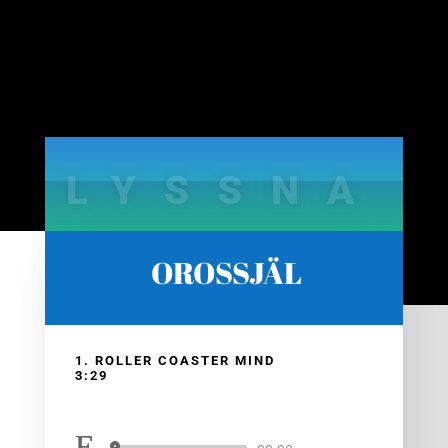
LYSSNA
OROSSJÄL
1. ROLLER COASTER MIND
3:29
med
Eva Hillered
|
Orossjäl